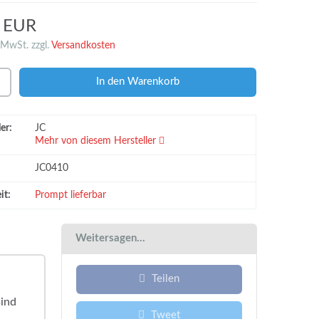
0 EUR
 MwSt. zzgl.
Versandkosten
er:
JC
Mehr von diesem Hersteller
JC0410
it:
Prompt lieferbar
Weitersagen...
Teilen
sind
Tweet