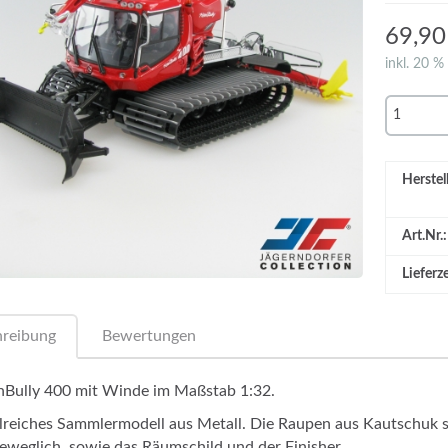
69,9
inkl. 20 %
Herstell
Art.Nr.:
Lieferze
hreibung
Bewertungen
nBully 400 mit Winde im Maßstab 1:32.
lreiches Sammlermodell aus Metall. Die Raupen aus Kautschuk 
beweglich, sowie das Räumschild und der Finisher.