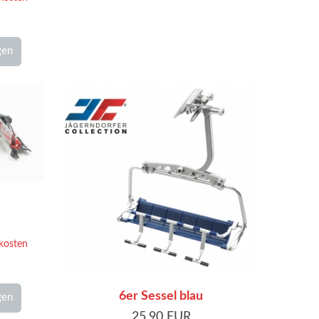
gen
kosten
6er Sessel blau
gen
25,90 EUR