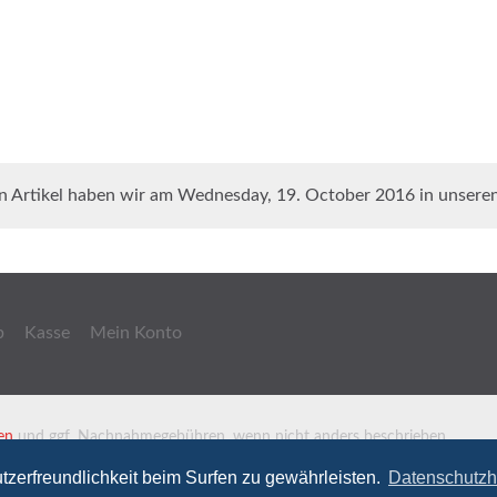
n Artikel haben wir am Wednesday, 19. October 2016 in unser
b
Kasse
Mein Konto
en
und ggf. Nachnahmegebühren, wenn nicht anders beschrieben.
zerfreundlichkeit beim Surfen zu gewährleisten.
Datenschutzh