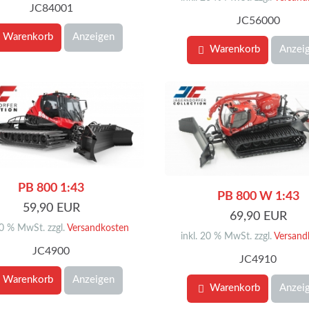
JC84001
JC56000
Warenkorb
Anzeigen
Warenkorb
Anzei
PB 800 1:43
PB 800 W 1:43
59,90 EUR
69,90 EUR
20 % MwSt. zzgl.
Versandkosten
inkl. 20 % MwSt. zzgl.
Versand
JC4900
JC4910
Warenkorb
Anzeigen
Warenkorb
Anzei